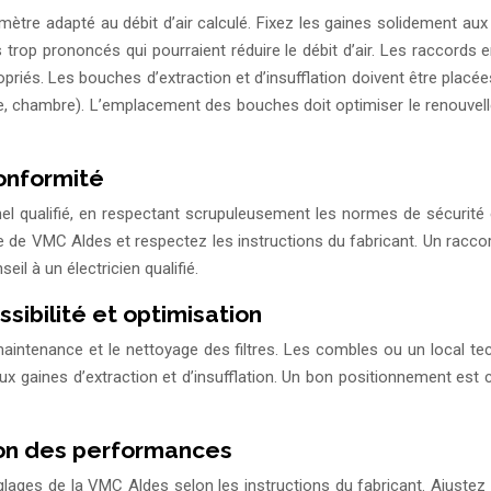
mètre adapté au débit d’air calculé. Fixez les gaines solidement aux 
trop prononcés qui pourraient réduire le débit d’air. Les raccords 
appropriés. Les bouches d’extraction et d’insufflation doivent être p
e, chambre). L’emplacement des bouches doit optimiser le renouvellem
conformité
l qualifié, en respectant scrupuleusement les normes de sécurité é
èle de VMC Aldes et respectez les instructions du fabricant. Un ra
il à un électricien qualifié.
ssibilité et optimisation
a maintenance et le nettoyage des filtres. Les combles ou un local 
gaines d’extraction et d’insufflation. Un bon positionnement est cru
tion des performances
glages de la VMC Aldes selon les instructions du fabricant. Ajustez le d