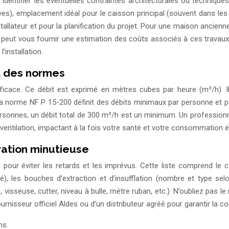
entifier les éventuelles contraintes architecturales ou techniques
ives), emplacement idéal pour le caisson principal (souvent dans le
stallateur et pour la planification du projet. Pour une maison anci
peut vous fournir une estimation des coûts associés à ces travaux 
’installation.
ct des normes
n efficace. Ce débit est exprimé en mètres cubes par heure (m³/h).
). La norme NF P 15-200 définit des débits minimaux par personne et
nnes, un débit total de 300 m³/h est un minimum. Un professionnel 
rventilation, impactant à la fois votre santé et votre consommation é
aration minutieuse
 pour éviter les retards et les imprévus. Cette liste comprend le 
é), les bouches d’extraction et d’insufflation (nombre et type selon
visseuse, cutter, niveau à bulle, mètre ruban, etc.). N’oubliez pas le
isseur officiel Aldes ou d’un distributeur agréé pour garantir la com
ns.