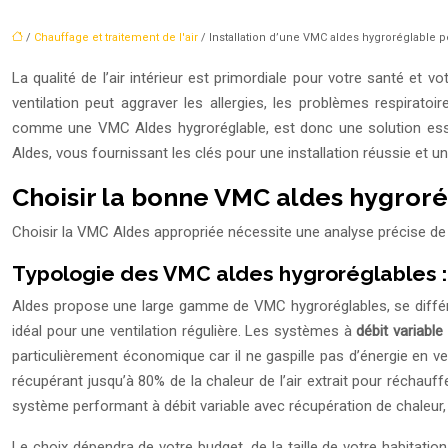
/
Chauffage et traitement de l'air
/ Installation d’une VMC aldes hygroréglable 
La qualité de l’air intérieur est primordiale pour votre santé et
ventilation peut aggraver les allergies, les problèmes respirat
comme une VMC Aldes hygroréglable, est donc une solution essen
Aldes, vous fournissant les clés pour une installation réussie et une 
Choisir la bonne VMC aldes hygroré
Choisir la VMC Aldes appropriée nécessite une analyse précise de v
Typologie des VMC aldes hygroréglables : 
Aldes propose une large gamme de VMC hygroréglables, se différe
idéal pour une ventilation régulière. Les systèmes à
débit variable
particulièrement économique car il ne gaspille pas d’énergie en v
récupérant jusqu’à 80% de la chaleur de l’air extrait pour réchauff
système performant à débit variable avec récupération de chaleur,
Le choix dépendra de votre budget, de la taille de votre habitat