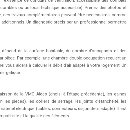
 : existence de conduits de ventilation, accessibilité des combles
s combles ou un local technique accessible). Prenez des photos et
enne, des travaux complémentaires peuvent être nécessaires, comme
additionnels. Un diagnostic précis par un professionnel permettra
 Il dépend de la surface habitable, du nombre d’occupants et des
 par pièce. Par exemple, une chambre double occupation requiert un
vous aidera à calculer le débit d’air adapté à votre logement. Un
nergétique.
caisson de la VMC Aldes (choisi à l’étape précédente), les gaines
 les pièces), les colliers de serrage, les joints d’étanchéité, les
 matériel électrique (câbles, connecteurs, disjoncteur adapté). Il est
patibilité et la qualité des éléments.