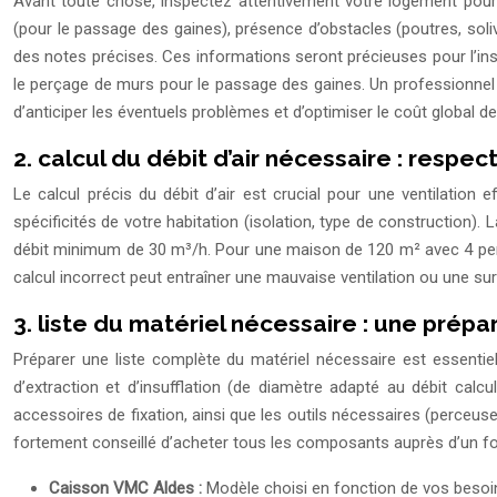
Avant toute chose, inspectez attentivement votre logement pour id
(pour le passage des gaines), présence d’obstacles (poutres, sol
des notes précises. Ces informations seront précieuses pour l’in
le perçage de murs pour le passage des gaines. Un professionnel 
d’anticiper les éventuels problèmes et d’optimiser le coût global de l
2. calcul du débit d’air nécessaire : respe
Le calcul précis du débit d’air est crucial pour une ventilatio
spécificités de votre habitation (isolation, type de construction
débit minimum de 30 m³/h. Pour une maison de 120 m² avec 4 perso
calcul incorrect peut entraîner une mauvaise ventilation ou une su
3. liste du matériel nécessaire : une prép
Préparer une liste complète du matériel nécessaire est essentiel
d’extraction et d’insufflation (de diamètre adapté au débit calcul
accessoires de fixation, ainsi que les outils nécessaires (perceuse, 
fortement conseillé d’acheter tous les composants auprès d’un fourn
Caisson VMC Aldes :
Modèle choisi en fonction de vos besoi