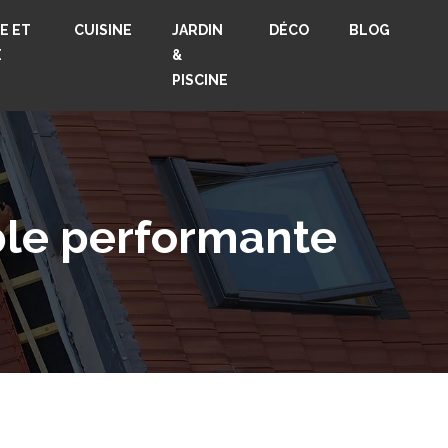
E ET
CUISINE
JARDIN
DÉCO
BLOG
E
&
PISCINE
ble performante