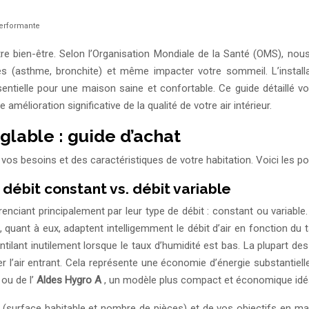
performante
 votre bien-être. Selon l’Organisation Mondiale de la Santé (OMS), n
oires (asthme, bronchite) et même impacter votre sommeil. L’insta
tielle pour une maison saine et confortable. Ce guide détaillé v
amélioration significative de la qualité de votre air intérieur.
glable : guide d’achat
os besoins et des caractéristiques de votre habitation. Voici les po
débit constant vs. débit variable
nciant principalement par leur type de débit : constant ou variabl
, quant à eux, adaptent intelligemment le débit d’air en fonction d
entilant inutilement lorsque le taux d’humidité est bas. La plupart 
er l’air entrant. Cela représente une économie d’énergie substantiell
 ou de l’
Aldes Hygro A
, un modèle plus compact et économique idéa
ion (surface habitable et nombre de pièces) et de vos objectifs en 